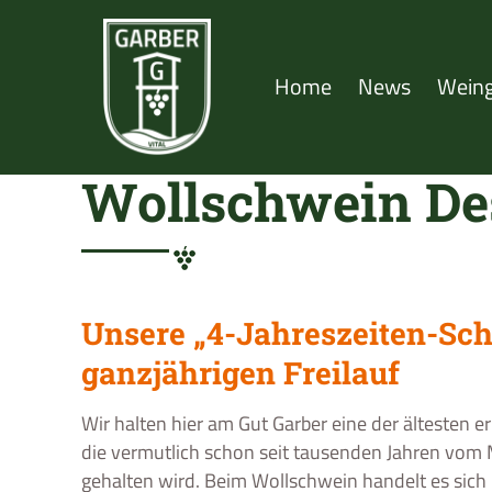
Home
News
Wein
Wollschwein De
Unsere „4-Jahreszeiten-Sc
ganzjährigen Freilauf
Wir halten hier am Gut Garber eine der ältesten 
die vermutlich schon seit tausenden Jahren vo
gehalten wird. Beim Wollschwein handelt es sic