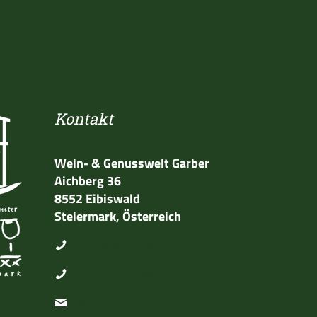
Kontakt
Wein- & Genusswelt Garber
Aichberg 36
8552 Eibiswald
Steiermark, Österreich
+43 3466 42736
+43 650 6423847
Nachricht schreiben