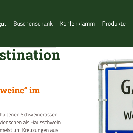
gut
Buschenschank
Kohlenklamm
Produkte
stination
hweine“ im
erhaltenen Schweinerassen,
m Menschen als Hausschwein
h meist um Kreuzungen aus